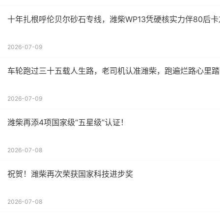
十年扎根呼伦贝尔砂石专线，潍柴WP13凭硬核实力伴80后
2026-07-09
车轮跑过三十五载人生路，老司机认准潍柴，跑遍烂路心里踏
2026-07-09
潍柴再添4项国家级“五星级”认证！
2026-07-08
祝贺！潍柴再次荣获国家科技进步奖
2026-07-08