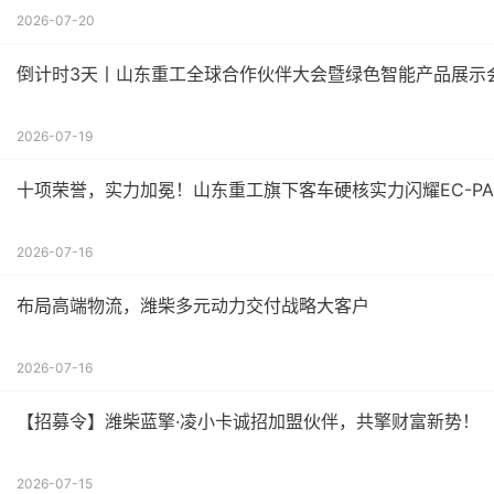
2026-07-20
倒计时3天丨山东重工全球合作伙伴大会暨绿色智能产品展示
2026-07-19
十项荣誉，实力加冕！山东重工旗下客车硬核实力闪耀EC-PA
2026-07-16
布局高端物流，潍柴多元动力交付战略大客户
2026-07-16
【招募令】潍柴蓝擎·凌小卡诚招加盟伙伴，共擎财富新势！
2026-07-15