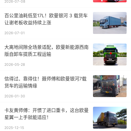
2026-07-08
百公里油耗低至17L！欧曼银河 3 载货车
让谢老板收益持续上涨
2026-07-01
大离地间隙全场景适配，欧曼新能源西南
版自卸车提质工程运输
2026-05-28
信得过、靠得住！聂师傅和欧曼银河7载
货车的运输情缘
2026-01-30
卡友黄师傅：开惯了进口重卡，这台欧曼
星翼一上手就能适应！
2025-12-15