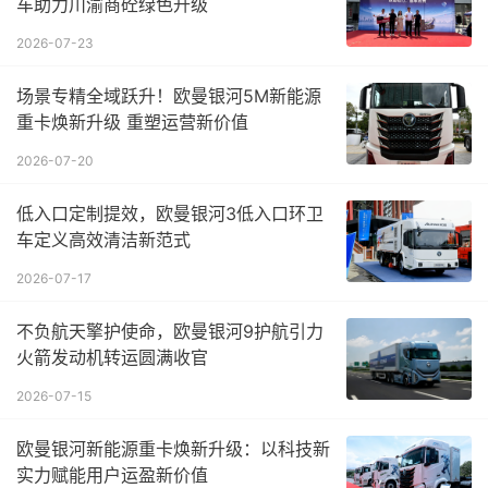
车助力川渝商砼绿色升级
2026-07-23
场景专精全域跃升！欧曼银河5M新能源
重卡焕新升级 重塑运营新价值
2026-07-20
低入口定制提效，欧曼银河3低入口环卫
车定义高效清洁新范式
2026-07-17
不负航天擎护使命，欧曼银河9护航引力
火箭发动机转运圆满收官
2026-07-15
欧曼银河新能源重卡焕新升级：以科技新
实力赋能用户运盈新价值