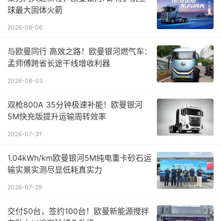
球最大固体火箭
2026-08-06
与欧曼同行 高效之路！欧曼银河燃气车：
孟师傅跨省长途干线增收利器
2026-08-03
双枪800A 35分钟极速补能！欧曼银河
5M快充版提升运输周转效率
2026-07-31
1.04kWh/km欧曼银河5M纯电重卡砂石运
输实景实测尽显低耗真实力
2026-07-29
交付50台，签约100台！欧曼新能源搅拌