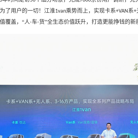
3
56
7000
为了用户的一切！江淮
乘势而上，实现卡系
系
1van
+VAN
+
值覆盖，“人
车
货”全生态价值跃升，打造更能挣钱的新
-
-