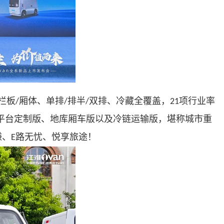
栏板
厢体、单排
排半
双排、冷藏全覆盖，
项行业率
/
/
/
21
平台定制版、地库厢车版以及冷链运输版，堪称城市重
赚、
路无忧、悦享旅途！
E