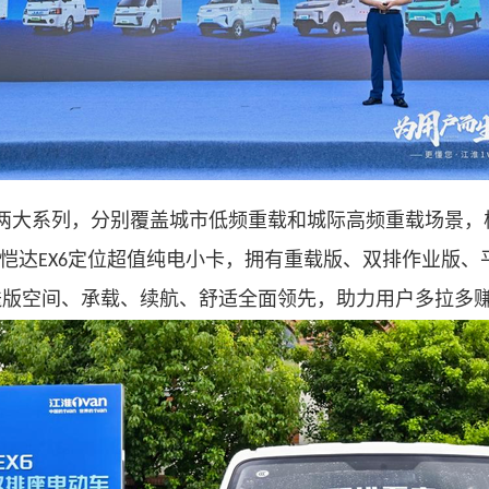
两大系列，分别覆盖城市低频重载和城际高频重载场景，
恺达
定位超值纯电小卡，拥有重载版、双排作业版、
EX6
送版空间、承载、续航、舒适全面领先，助力用户多拉多