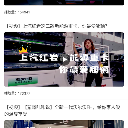
播放量：154941
【视频】上汽红岩这三款新能源重卡，你最爱哪辆？
播放量：173377
【视频】【葱哥咔咔说】全新一代沃尔沃FH，给你家人般
的温暖享受