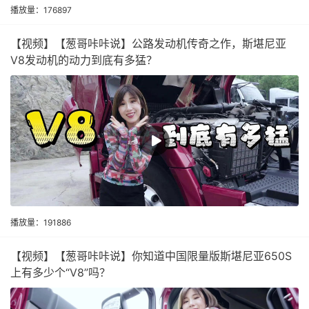
播放量：176897
【视频】【葱哥咔咔说】公路发动机传奇之作，斯堪尼亚
V8发动机的动力到底有多猛？
播放量：191886
【视频】【葱哥咔咔说】你知道中国限量版斯堪尼亚650S
上有多少个“V8”吗？