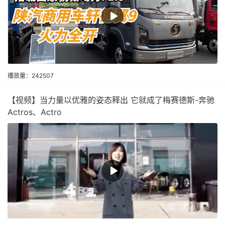
播放量：242507
【视频】当力量以优雅的姿态释出 它就成了梅赛德斯-奔驰
Actros、Actro