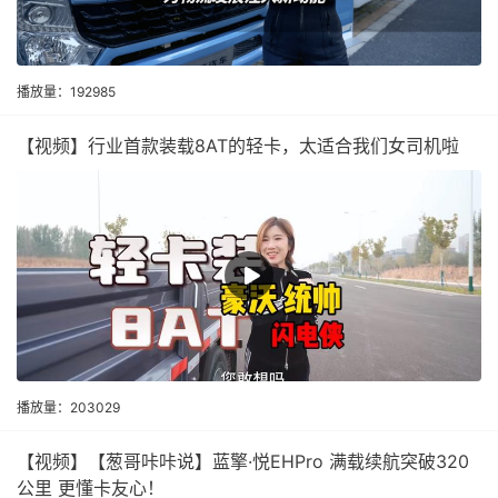
播放量：192985
【视频】行业首款装载8AT的轻卡，太适合我们女司机啦
播放量：203029
【视频】【葱哥咔咔说】蓝擎·悦EHPro 满载续航突破320
公里 更懂卡友心！