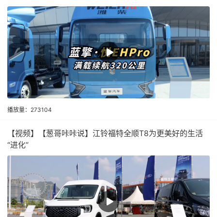
播放量：273104
【视频】【葱哥咔咔说】江铃福特全顺T8为更美好的生活
“进化”