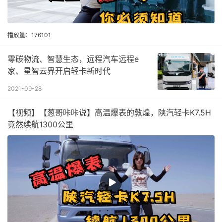
播放量：176101
零碳物流、智慧生态，远程汽车远程e
家、星智云界开启轻卡新时代
2021-09-28
【视频】【葱哥咔咔说】高温爆表的敦煌，陕汽轻卡K7.5H
竟然续航1300公里