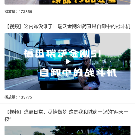
播放量：173356
【视频】这内饰没谁了！瑞沃金刚S1简直是自卸中的战斗机
播放量：133775
【视频】逃离日常，尽情做梦 这是我和域虎一起的“两天一
夜”