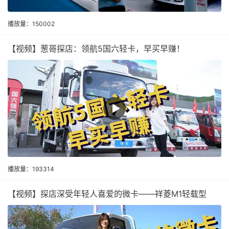
播放量：150002
【视频】葱哥探店：领航5国六轻卡，早买早赚！
播放量：193314
【视频】探店深受年轻人喜爱的微卡——祥菱M1轻载型