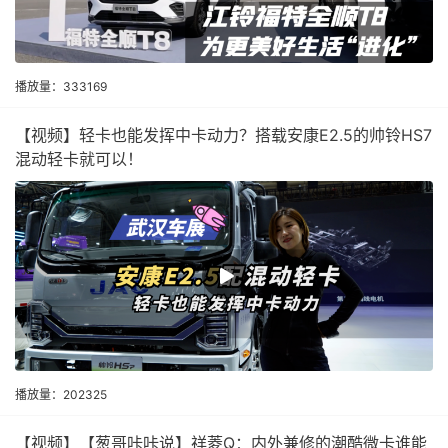
播放量：333169
【视频】轻卡也能发挥中卡动力？搭载安康E2.5的帅铃HS7
混动轻卡就可以！
播放量：202325
【视频】【葱哥咔咔说】祥菱Q：内外兼修的潮酷微卡谁能