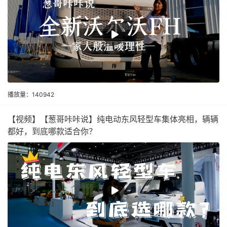
播放量：140942
【视频】【葱哥咔咔说】纯电动东风轻型车集体亮相，辆辆
都好，到底哪款适合你？