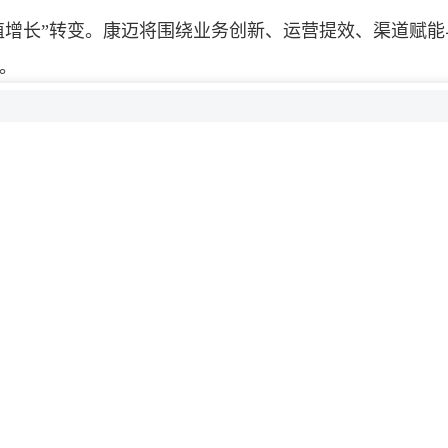
价值增长”转变。康迈将围绕业务创新、运营提效、渠道赋
。
着中国商用车出口持续增长，海外后市场需求正逐步释
能力，持续完善跨境服务与交付体系，助力合作伙伴把
道招募令，旨在通过多品系产品协同与渠道激励机制，进
成先生成介绍了潍坊工厂的智能制造与供应链能力。依