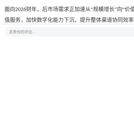
面向
财年，后市场需求正加速从“规模增长”向“
2026
值服务，加快数字化能力下沉，提升整体渠道协同效率
发表你的评论…
围绕海外后市场发展趋势，王仁坊先生进一步指出，随
区域推进分层布局，结合全球供应链体系与本地化渠道
同时，
“共创先锋官”项目持续深化推进，会上发布渠
产品赋能
协同发展
在制造能力分享环节，山东康迈机械有限公司厂长韩显