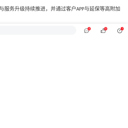
能与服务升级持续推进，并通过客户
与延保等高附加
APP
0
0
1
放。康迈将围绕拉美、东南亚、中东非及东欧中亚等重点
握海外汽配增长机遇。
一步增强经销商体系运营能力与客户服务体验。
托持续的产线升级与制造体系优化，工厂在生产效率、质