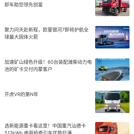
卸车助您领先创富
聚力问天赴新程，欧曼银河7即将护航全
球最大固体火箭
加速矿山绿色升级！60台装配潍柴动力电
池的矿卡交付内蒙客户
开虎VR的第N年
选新能源重卡看这里！中国重汽汕德卡
513kWh 电驱桥牵引车优势拉满