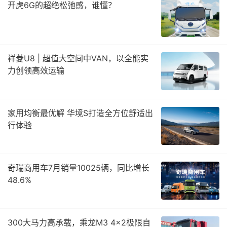
开虎6G的超绝松弛感，谁懂？
祥菱U8 | 超值大空间中VAN，以全能实
力创领高效运输
家用均衡最优解 华境S打造全方位舒适出
行体验
奇瑞商用车7月销量10025辆，同比增长
48.6%
300大马力高承载，乘龙M3 4×2极限自