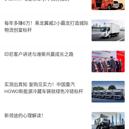
每年多赚6万！乘龙翼威2小霸龙打造城际
物流创富标杆
印尼客户讲述与潍柴共赢成长之路
实测出真知 复购见实力！中国重汽
HOWO新能源冷藏车铸就绿色冷链标杆
新领途的心理解读！