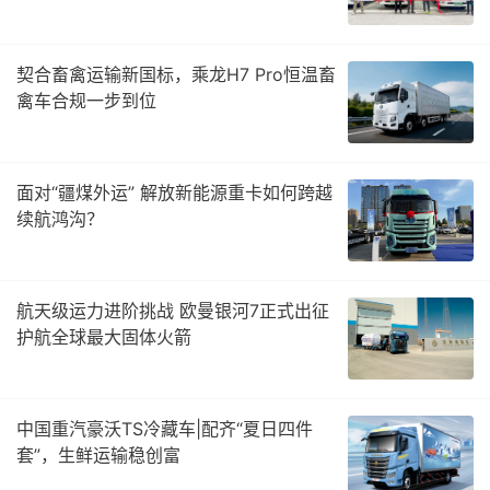
契合畜禽运输新国标，乘龙H7 Pro恒温畜
禽车合规一步到位
面对“疆煤外运” 解放新能源重卡如何跨越
续航鸿沟？
航天级运力进阶挑战 欧曼银河7正式出征
护航全球最大固体火箭
中国重汽豪沃TS冷藏车|配齐“夏日四件
套”，生鲜运输稳创富