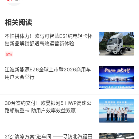
相关阅读
不怕拼体力！欧马可智蓝ES1纯电轻卡怀
挡新品解锁舒适高效运营新体验
置顶
江淮新能源EZ6全球上市暨2026商用车
用户大会举行
30台签约交付！欧曼银河5 HWP高速公
路领航重卡 助用户效率效益双赢
2亿“清凉方案”进车间 ——寻访北汽福田