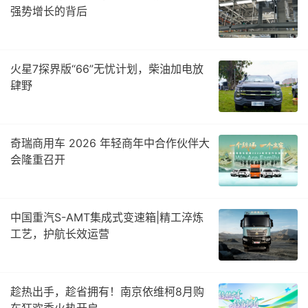
强势增长的背后
火星7探界版“66”无忧计划，柴油加电放
肆野
奇瑞商用车 2026 年轻商年中合作伙伴大
会隆重召开
中国重汽S-AMT集成式变速箱|精工淬炼
工艺，护航长效运营
趁热出手，趁省拥有！南京依维柯8月购
车狂欢季火热开启