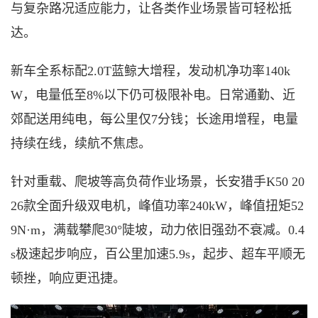
与复杂路况适应能力，让各类作业场景皆可轻松抵
达。
新车全系标配
2.0T蓝鲸大增程，发动机净功率140k
W，电量低至8%以下仍可极限补电。日常通勤、近
郊配送用纯电，每公里仅7分钱；长途用增程，电量
持续在线，续航不焦虑。
针对重载、爬坡等高负荷作业场景，长安猎手
K50 20
26款全面升级双电机，峰值功率240kW，峰值扭矩52
9N·m，满载攀爬30°陡坡，动力依旧强劲不衰减。0.4
s极速起步响应，百公里加速5.9s，起步、超车平顺无
顿挫，响应更迅捷。