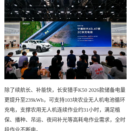
除了续航长、补能快，
长安猎手
K50 2026款
储备电量
更提升至
239kWh，可支持103块农业无人机电池循环
充电，支撑农用无人机连续作业约31小时，满足植
保、播种、吊运、夜间补光等高耗电作业需求，全时
段作业不断电。