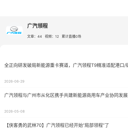
广汽领程
文章：44
视频：12
累计直播0场
全正向研发破局新能源重卡赛道，广汽领程T9精准适配港口/
2026-06-29
广汽领程与广州市从化区携手共建新能源商用车产业协同发展
2026-05-08
【侠客勇的武林70】广汽领程已经开始“局部领程”了