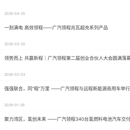
2026-04-25
一刻满电 高效领程——广汽领程兆瓦超充系列产品
2026-03-20
领势而上 共赢新程｜广汽领程第二届创业合伙人大会圆满落
2026-02-03
强强联合，同“程”万里 ——广汽领程与远程新能源商用车举
2026-01-29
聚力湾区，氢创未来 ——广汽领程340台氢燃料电池汽车交