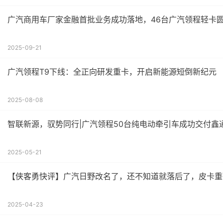
广汽商用车厂家金融首批业务成功落地，46台广汽领程轻卡
2025-09-21
广汽领程T9下线：全正向研发重卡，开启新能源短倒新纪元
2025-08-08
智联新源，驭势同行|广汽领程50台纯电动牵引车成功交付鑫
2025-05-21
【侠客勇快评】广汽日野改名了，还不知道就落后了，皮卡重
2025-04-23