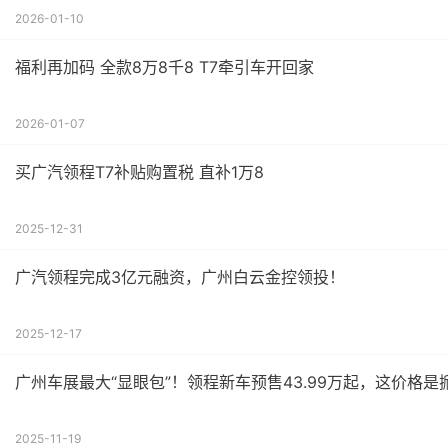
2026-01-10
福利再加码 全款8万8千8 T7牵引车开回家
2026-01-07
买广汽领程T7补贴购置税 直补1万8
2025-12-31
广汽领程完成3亿元融资，广州白云金控领投！
2025-12-17
广州车展最大“显眼包”！领程新车预售43.99万起，这价格是
2025-11-19