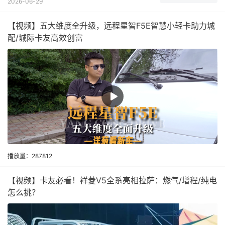
2026-06-29
【视频】五大维度全升级，远程星智F5E智慧小轻卡助力城
配/城际卡友高效创富
播放量：287812
【视频】卡友必看！祥菱V5全系亮相拉萨：燃气/增程/纯电
怎么挑？