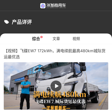
产品详评
综合
文章
视频
【视频】飞碟EW7 172kWh，满电续航最高480km城际货
运最优选