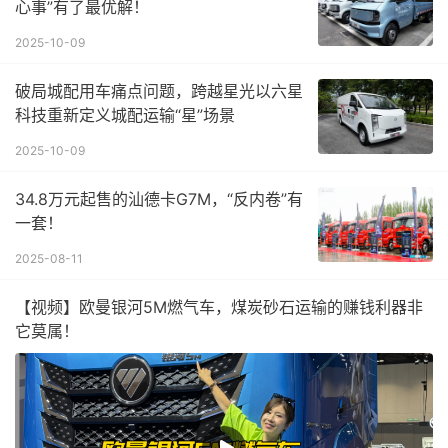
心事”有了最优解！
2025-10-09
破局城配用车痛点问题，跨越星光以六星
科技重新定义城配运输“星”场景
2025-10-09
34.8万元起售的汕德卡G7M，“反内卷”有
一套！
2025-08-11
【视频】欧曼银河5M燃气车，煤炭砂石运输的赚钱利器非
它莫属！