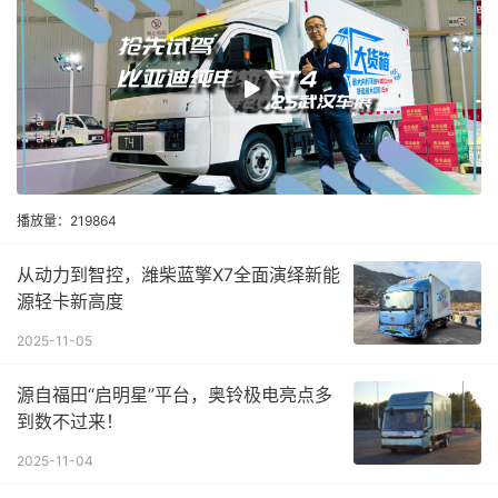
播放量：219864
从动力到智控，潍柴蓝擎X7全面演绎新能
源轻卡新高度
2025-11-05
源自福田“启明星”平台，奥铃极电亮点多
到数不过来！
2025-11-04