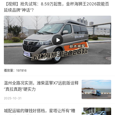
【视频】抢先试驾：8.59万起售，金杯海狮王2026款能否
延续品牌“神话”？
播放量：197816
温州全路况实测，潍柴蓝擎X7远航版诠释
“真拉真跑”硬实力
2025-10-31
城配运输的赚钱好搭档，星塔让所有“糟