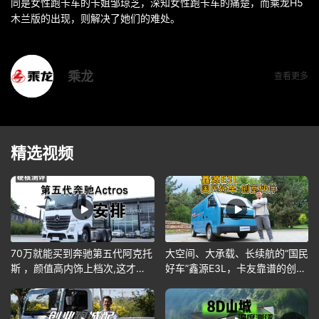
同是女性跑卡车的卡姐邹琼芝，深知女性跑卡车的痛楚，而乘龙H5
木兰版的出现，则解决了她们的难处。
乘龙
查看更多
精选视频
70万就能买到奔驰第五代阿克托
大空间、大承载、长续航的“国民
斯 ，颜值高内饰上档次,这才是
好车”鑫源E3L，卡友靠谱的创富
硬核卡车
伙伴