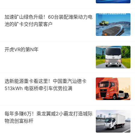
加速矿山绿色升级！60台装配潍柴动力电
池的矿卡交付内蒙客户
开虎VR的第N年
选新能源重卡看这里！中国重汽汕德卡
513kWh 电驱桥牵引车优势拉满
每年多赚6万！乘龙翼威2小霸龙打造城际
物流创富标杆