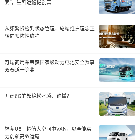
套”，生鲜运输稳创富
从频繁拆检到状态管理，轮端维护理念正
转向预防性维护
奇瑞商用车荣获国家级动力电池安全赛事
双赛道一等奖
开虎6G的超绝松弛感，谁懂？
祥菱U8 | 超值大空间中VAN，以全能实
力创领高效运输