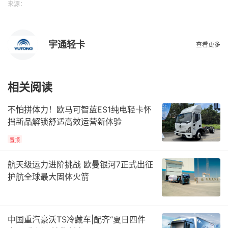
来源：
宇通轻卡
查看更多
相关阅读
不怕拼体力！欧马可智蓝ES1纯电轻卡怀
挡新品解锁舒适高效运营新体验
置顶
航天级运力进阶挑战 欧曼银河7正式出征
护航全球最大固体火箭
中国重汽豪沃TS冷藏车|配齐“夏日四件