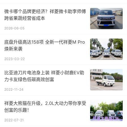
微卡哪个品牌更经济？祥菱微卡助李师傅
跨省果蔬经营省成本
2026-06-05
底盘升级高达158项 全新一代祥菱M Pro
焕新来袭
2023-03-22
比亚迪刀片电池身上装 祥菱小财鹿EV助
力卡友绿色低碳高效创富
2022-11-24
祥菱大熊猫在升级，2.0L大动力带你享受
创富的乐趣！
2022-07-21