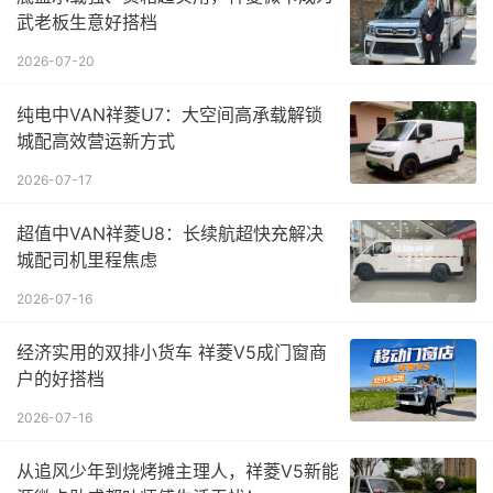
武老板生意好搭档
2026-07-20
纯电中VAN祥菱U7：大空间高承载解锁
城配高效营运新方式
2026-07-17
超值中VAN祥菱U8：长续航超快充解决
城配司机里程焦虑
2026-07-16
经济实用的双排小货车 祥菱V5成门窗商
户的好搭档
2026-07-16
从追风少年到烧烤摊主理人，祥菱V5新能