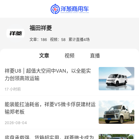
福田祥菱
文章：186
视频：58
累计直播4场
文章
视频
直播
祥菱U8 | 超值大空间中VAN，以全能实
力创领高效运输
17 小时前
能装能扛油耗省，祥菱V5微卡俘获建材运
输郑老板
2026-08-04
底盘承载强、货箱超实用，祥菱微卡成为