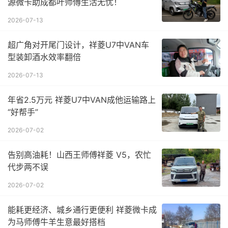
源微卡助成都叶师傅生活无忧！
2026-07-13
超广角对开尾门设计，祥菱U7中VAN车
型装卸酒水效率翻倍
2026-07-13
年省2.5万元 祥菱U7中VAN成他运输路上
“好帮手”
2026-07-02
告别高油耗！山西王师傅祥菱 V5，农忙
代步两不误
2026-07-02
能耗更经济、城乡通行更便利 祥菱微卡成
为马师傅牛羊生意最好搭档