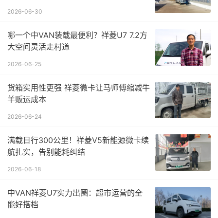
2026-06-30
哪一个中VAN装载最便利？祥菱U7 7.2方
大空间灵活走村道
2026-06-25
货箱实用性更强 祥菱微卡让马师傅缩减牛
羊贩运成本
2026-06-24
满载日行300公里！祥菱V5新能源微卡续
航扎实，告别能耗纠结
2026-06-18
中VAN祥菱U7实力出圈：超市运营的全
能好搭档