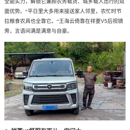
全能实力，解锁它兼顾农务载货、城乡载人出行的双
面优势
。
“
平日里大多用来接送家人邻里，农忙时节
V5后视镜
拉粮食农具也全靠它
。
“
王海云倚靠在祥菱
旁，言语间满是满意与自豪。