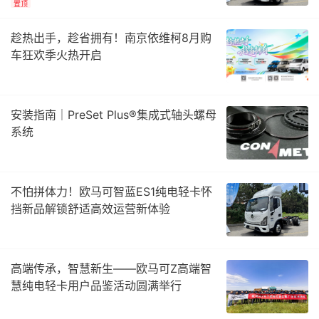
置顶
趁热出手，趁省拥有！南京依维柯8月购
车狂欢季火热开启
安装指南｜PreSet Plus®集成式轴头螺母
系统
不怕拼体力！欧马可智蓝ES1纯电轻卡怀
挡新品解锁舒适高效运营新体验
高端传承，智慧新生——欧马可Z高端智
慧纯电轻卡用户品鉴活动圆满举行