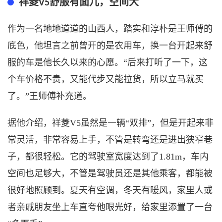
祥菱
舒服有面儿，空间大
V5
作为一名地地道道的山西人，踏实和淳朴是王师傅的
底色，他坦言之前曾开的是农用车，换一台开起来舒
服的车是他长久以来的心愿。
“后来打听了一下，这
个车价格不贵，又能代步又能拉货，所以立马就买
了。”王师傅补充道。
据他介绍，祥菱
V5虽然是一辆“双排”，但是开起来非
常灵活，非常容易上手，不管是转弯还是进出狭窄巷
子，都很轻松。它的驾驶室宽度达到了1.81m，车内
空间也足够大，不管是驾驶员还是其他乘客，都能被
很好地照顾到。夏天有空调，冬天有暖风，家里人或
者亲戚朋友坐上车直夸他眼光好，给家里添置了一台