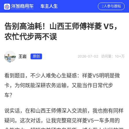
车主人生
2人参与跟帖
告别高油耗！山西王师傅祥菱 V5，
农忙代步两不误
王岩
原创
2026-07-02
访问量：10+万
V5明明是微
看到题目，不少人难免心生疑惑：祥菱
卡，为何既能深耕农务运输，又能当作日常代步
车？
说实话，在和山西王师傅深入交流前，我也抱有同样
V5一车多用的
疑问。这次对话，让我完整窥见祥菱