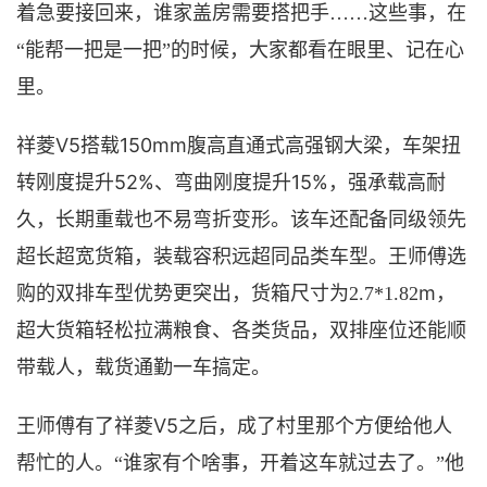
着急
要接回来，谁家盖房需要搭把手
……这些事，
在
“能帮一把
是一把
”的时候，大家都看在眼里、记在心
里。
V5搭
150mm腹高直通式高强钢大梁，车架扭
祥菱
载
转刚度提升52%、弯曲刚度提升15%，强承载高耐
久，长期重载也不易弯折变形。该车
还
配备同级领先
超长超宽货箱，装载容积远超同品类车型。王师傅选
m，
购的双排
车型
优势更突出
，货箱尺寸为
2.7*1.82
超大货箱轻松拉满粮食、各类货品，双排座位还能顺
带载人，载货通勤一车搞定。
V5之后，成了村里那个方便
王
师傅
有了祥菱
给他人
帮忙的人。
“谁家有个啥事，开着
这
车就过去了。
”他