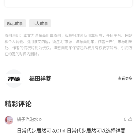
励志故事
卡友故事
原创声明：本文为洋葱商用车原创，版权归洋葱商用车所有，任何平台、网站
和个人转载、引用该文内容，须注明“来源：洋葱商用车，作者王岩”，未标明出
处、作者的情况均视为侵权，洋葱商用车保留起诉权并有权要求转载、引用方
在约定的时间内删除。
福田祥菱
查看更多
精彩评论
橘子汽泡水🥤
0
日常代步居然可以Ctnll日常代步居然可以选择祥菱