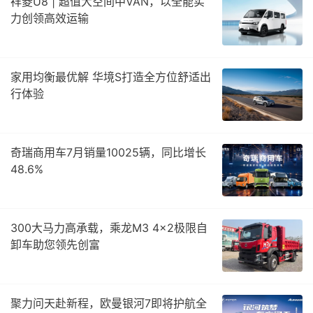
祥菱U8 | 超值大空间中VAN，以全能实
力创领高效运输
家用均衡最优解 华境S打造全方位舒适出
行体验
奇瑞商用车7月销量10025辆，同比增长
48.6%
300大马力高承载，乘龙M3 4×2极限自
卸车助您领先创富
聚力问天赴新程，欧曼银河7即将护航全