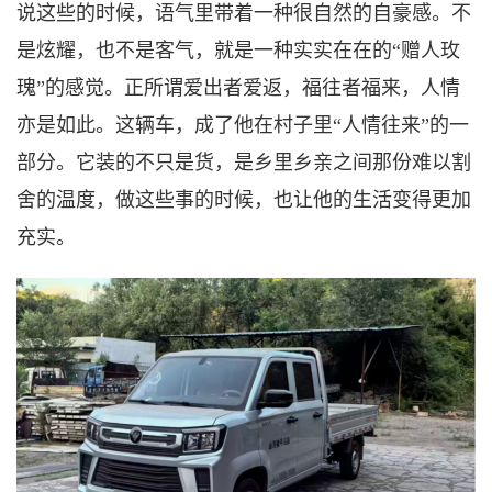
说
这些
的时候，语气里带着一种很自然的
自豪
感。不
是炫耀，
也
不是客气，就是一种
实实在在的
“赠人玫
瑰”的感觉。正所谓爱出者爱返，福往者福来，人情
亦是如此。
这辆车，成了他在村子里
“人情往来”的一
部分。它装的不
只
是货，是乡里乡亲之间那份
难以割
舍的温度，做这些事的时候，也让他的生活变得更加
充实。