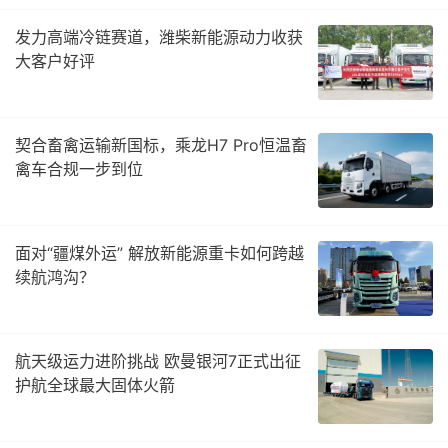
发力高端冷链赛道，潍柴新能源动力收获
大客户好评
契合畜禽运输新国标，乘龙H7 Pro恒温畜
禽车合规一步到位
面对“疆煤外运” 解放新能源重卡如何跨越
续航鸿沟？
航天级运力进阶挑战 欧曼银河7正式出征
护航全球最大固体火箭