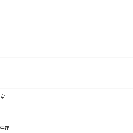
创富
生存