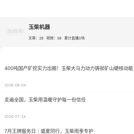
玉柴机器
文章：28
视频：58
累计直播0场
400吨国产矿挖实力出圈！玉柴大马力动力铸就矿山硬核动能
2026-08-04
走遍全国，玉柴用温暖守护每一份信任
2026-07-24
7月王牌服务日｜盛夏同行，玉柴雨季专护