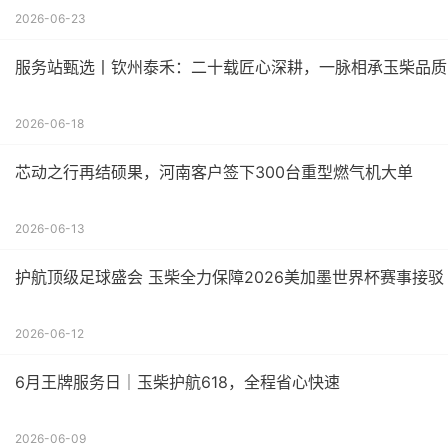
2026-06-23
服务站甄选丨钦州泰禾：二十载匠心深耕，一脉相承玉柴品质
2026-06-18
芯动之行再结硕果，河南客户签下300台重型燃气机大单
2026-06-13
护航顶级足球盛会 玉柴全力保障2026美加墨世界杯赛事接驳
2026-06-12
6月王牌服务日｜玉柴护航618，全程省心快速
2026-06-09