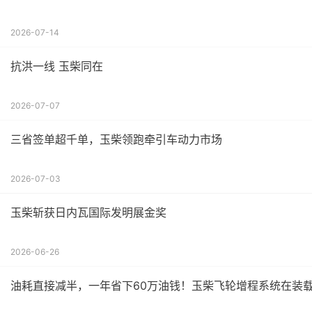
2026-07-14
抗洪一线 玉柴同在
2026-07-07
三省签单超千单，玉柴领跑牵引车动力市场
2026-07-03
玉柴斩获日内瓦国际发明展金奖
2026-06-26
油耗直接减半，一年省下60万油钱！玉柴飞轮增程系统在装