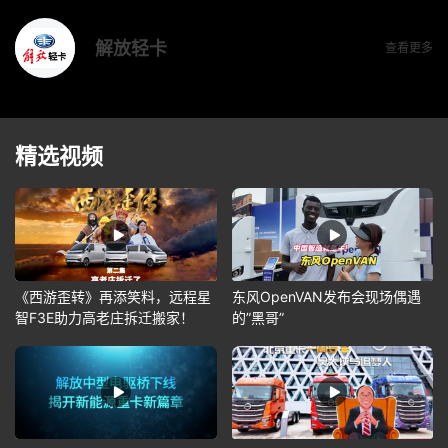
解放轻卡
查看更多
精选视频
《西游歪转》再添笑料，远程星
东风OpenVAN发布会现场偶遇
智F3E助力高老庄拆迁搬家！
的”黑哥”