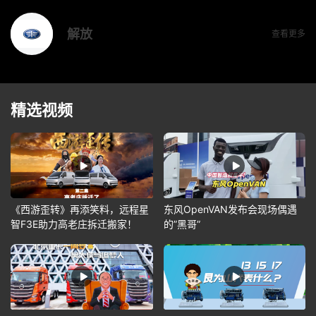
解放
查看更多
精选视频
《西游歪转》再添笑料，远程星
东风OpenVAN发布会现场偶遇
智F3E助力高老庄拆迁搬家！
的”黑哥”