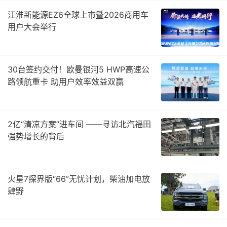
江淮新能源EZ6全球上市暨2026商用车
用户大会举行
30台签约交付！欧曼银河5 HWP高速公
路领航重卡 助用户效率效益双赢
2亿“清凉方案”进车间 ——寻访北汽福田
强势增长的背后
火星7探界版“66”无忧计划，柴油加电放
肆野