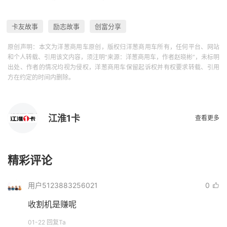
卡友故事
励志故事
创富分享
原创声明：本文为洋葱商用车原创，版权归洋葱商用车所有，任何平台、网站
和个人转载、引用该文内容，须注明“来源：洋葱商用车，作者赵晓彬”，未标明
出处、作者的情况均视为侵权，洋葱商用车保留起诉权并有权要求转载、引用
方在约定的时间内删除。
江淮1卡
查看更多
精彩评论
用户5123883256021
0
收割机是赚呢
01-22 回复Ta