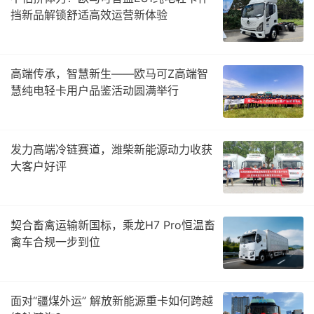
挡新品解锁舒适高效运营新体验
高端传承，智慧新生——欧马可Z高端智
慧纯电轻卡用户品鉴活动圆满举行
发力高端冷链赛道，潍柴新能源动力收获
大客户好评
契合畜禽运输新国标，乘龙H7 Pro恒温畜
禽车合规一步到位
面对“疆煤外运” 解放新能源重卡如何跨越