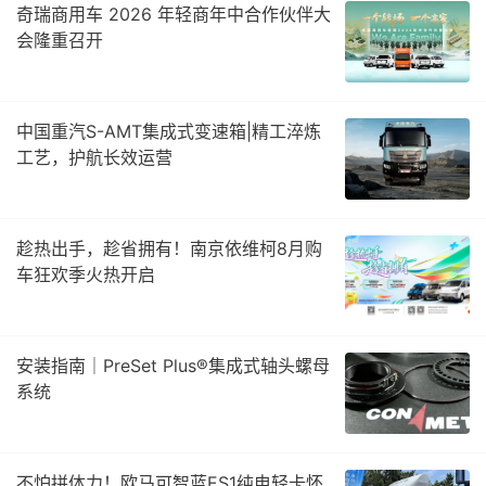
奇瑞商用车 2026 年轻商年中合作伙伴大
会隆重召开
中国重汽S-AMT集成式变速箱|精工淬炼
工艺，护航长效运营
趁热出手，趁省拥有！南京依维柯8月购
车狂欢季火热开启
安装指南｜PreSet Plus®集成式轴头螺母
系统
不怕拼体力！欧马可智蓝ES1纯电轻卡怀