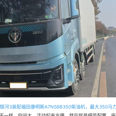
河3装配福田康明斯A7NS6B350柴油机，最大350
不一样。空间大，活动起来方便。然后就是细节配置，座