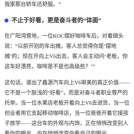
我家那台轿车还舒服。”
不止于好看，更是奋斗者的
“体面”
在广阳湾营地，一位
KOC摆好咖啡车后，对着镜头
说：“以前开别的车出摊，客人总觉得你是‘摆地
摊’的；现在开向上V6出去，客人会主动问‘老板，你
这车好漂亮，咖啡是不是也高级些？’”
这句话，道出了
鑫源汽车
向上
V6审美的真正价值——
它不是一个肤浅的“好看”，而是对奋斗者职业尊严的
托举。当一位水果店老板开着向上V6去进货，当一位
创业者用它支起移动咖啡店，当一位爸爸开着它接孩
子放学——这台车的外观与内饰，正在悄悄改变别人
看你的眼光，也在悄悄改变你看自己的眼光。