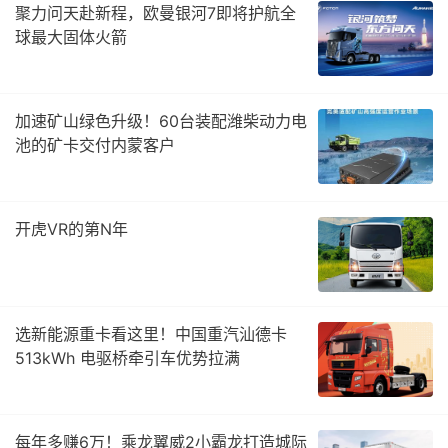
聚力问天赴新程，欧曼银河7即将护航全
球最大固体火箭
加速矿山绿色升级！60台装配潍柴动力电
池的矿卡交付内蒙客户
开虎VR的第N年
选新能源重卡看这里！中国重汽汕德卡
513kWh 电驱桥牵引车优势拉满
每年多赚6万！乘龙翼威2小霸龙打造城际