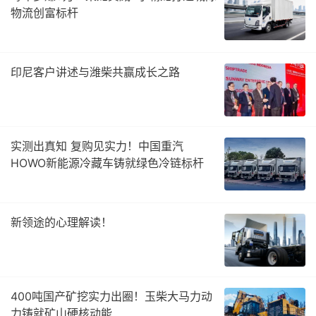
物流创富标杆
印尼客户讲述与潍柴共赢成长之路
实测出真知 复购见实力！中国重汽
HOWO新能源冷藏车铸就绿色冷链标杆
新领途的心理解读！
400吨国产矿挖实力出圈！玉柴大马力动
力铸就矿山硬核动能