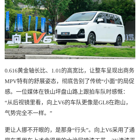
0.61
6
黄金
轴长比
、
1.01的高宽比，让整车呈现出商务
MPV特有的舒展姿态，彻底告别了传统“小面”的局促
感。一位媒体在铁山坪盘山路上跟拍车队时感慨：
“从后视镜里看，向上V6的车队更像是GL8在跑山，
气势完全不一样。”
更让人挪不开眼的，是那身
“行头”。向上V6采用了通