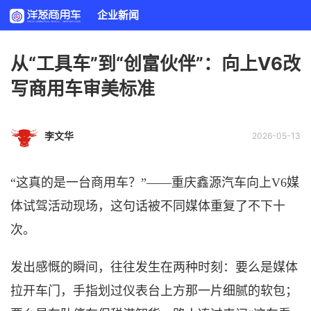
企业新闻
从“工具车”到“创富伙伴”：向上V6改
写商用车审美标准
李文华
2026-05-13
“这真的是一台商用车？”——重庆
鑫源汽车向上
V6媒
体
试驾
活动
现场，这句话被不同媒体重复了不下十
次。
发出感慨的瞬间，往往发生在两种时刻：要么是媒体
拉开车门，手指划过仪表台上方那一片细腻的软包；