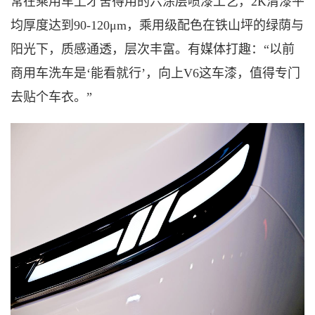
常在乘用车上才舍得用的六涂层喷漆工艺，2K清漆平
均厚度达到90-120μm
，
乘用级配色在铁山坪的绿荫与
阳光下，质感通透，层次丰富。有媒体打趣：
“以前
商用车洗车是‘能看就行’，向上V6这车漆，值得专门
去贴个车衣。”