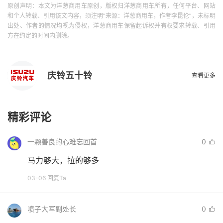
原创声明：本文为洋葱商用车原创，版权归洋葱商用车所有，任何平台、网站
和个人转载、引用该文内容，须注明“来源：洋葱商用车，作者李昆伦”，未标明
出处、作者的情况均视为侵权，洋葱商用车保留起诉权并有权要求转载、引用
方在约定的时间内删除。
庆铃五十铃
查看更多
精彩评论
一颗善良的心难忘回首
0
马力够大，拉的够多
03-06 回复Ta
喷子大军副处长
0