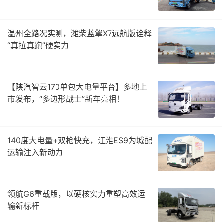
温州全路况实测，潍柴蓝擎X7远航版诠释
“真拉真跑”硬实力
【陕汽智云170单包大电量平台】多地上
市发布，“多边形战士”新车亮相！
140度大电量+双枪快充，江淮ES9为城配
运输注入新动力
领航G6重载版，以硬核实力重塑高效运
输新标杆