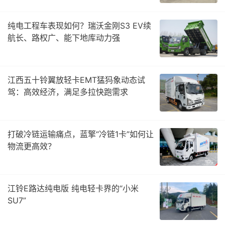
纯电工程车表现如何？瑞沃金刚S3 EV续
航长、路权广、能下地库动力强
江西五十铃翼放轻卡EMT猛犸象动态试
驾：高效经济，满足多拉快跑需求
打破冷链运输痛点，蓝擎“冷链1卡”如何让
物流更高效？
江铃E路达纯电版 纯电轻卡界的“小米
SU7”