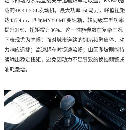
轻卡的动力表现直接关乎运输效率与收益。
KV600搭
载的4KK1 2.5L发动机，最大功率160马力，峰值扭矩
达435N·m，
匹配
MYY-6MT变速箱，
较同级车型功率
提升
21%、扭矩提升36%。这一性能参数在复杂工况
下表现尤为亮眼：面对城市道路的拥堵频繁启停，动
力响应迅捷；高速超车时提速流畅；山区爬坡则能持
续输出稳定扭矩，避免因动力不足导致的换挡频繁或
油耗激增。