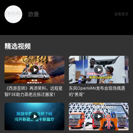
欧曼
查看更多
精选视频
《西游歪转》再添笑料，远程星
东风OpenVAN发布会现场偶遇
智F3E助力高老庄拆迁搬家！
的”黑哥”