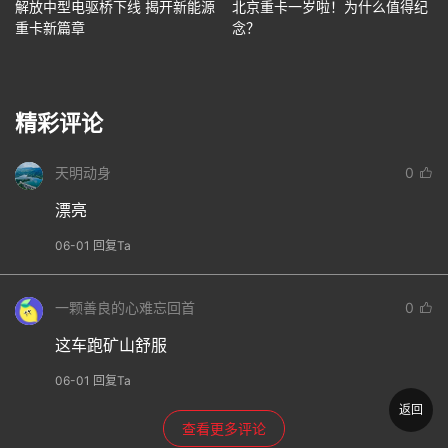
解放中型电驱桥下线 揭开新能源
北京重卡一岁啦！为什么值得纪
重卡新篇章
念？
精彩评论
天明动身
0
漂亮
06-01 回复Ta
一颗善良的心难忘回首
0
这车跑矿山舒服
06-01 回复Ta
返回
查看更多评论